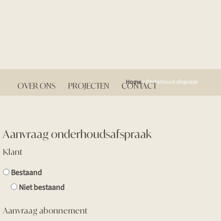
Home
»
Onderhoud afspraak
OVER ONS
PROJECTEN
CONTACT
Aanvraag onderhoudsafspraak
Klant
Bestaand
Niet bestaand
Aanvraag abonnement