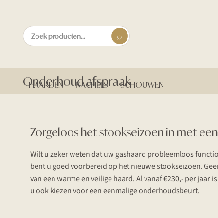
Onderhoud afspraak
HAARDEN
KACHELS
SCHOUWEN
Zorgeloos het stookseizoen in met ee
Wilt u zeker weten dat uw gashaard probleemloos functi
bent u goed voorbereid op het nieuwe stookseizoen. Gee
van een warme en veilige haard. Al vanaf €230,- per jaar i
u ook kiezen voor een eenmalige onderhoudsbeurt.