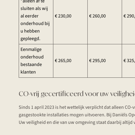
*alleen af te
sluiten als wij
al eerder
€ 230,00
€ 260,00
€ 290
onderhoud bij
u hebben
gepleegd.
Eenmalige
onderhoud
€ 265,00
€ 295,00
€ 325
bestaande
klanten
CO-vrij gecertificeerd voor uw veilighe
Sinds 1 april 2023 is het wettelijk verplicht dat alleen C
gasgestookte installaties mogen uitvoeren. Bij Daniëls O
Uw veiligheid en die van uw omgeving staat daarbij altijd