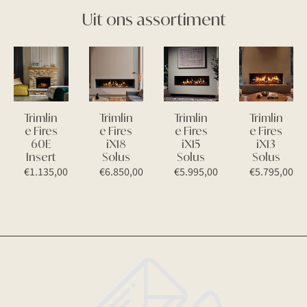
Uit ons assortiment
Trimlin
Trimlin
Trimlin
Trimlin
e Fires
e Fires
e Fires
e Fires
60E
iX18
iX15
iX13
Insert
Solus
Solus
Solus
€
1.135,00
€
6.850,00
€
5.995,00
€
5.795,00