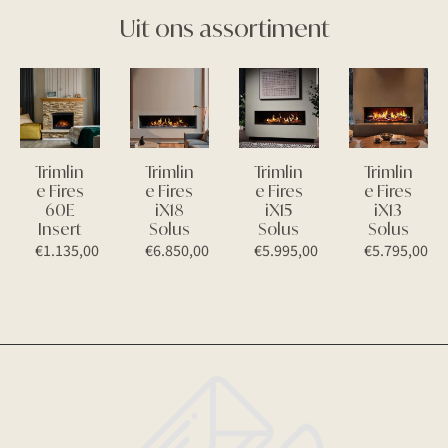
Uit ons assortiment
Trimlin
Trimlin
Trimlin
Trimlin
e Fires
e Fires
e Fires
e Fires
60E
iX18
iX15
iX13
Insert
Solus
Solus
Solus
€
1.135,00
€
6.850,00
€
5.995,00
€
5.795,00