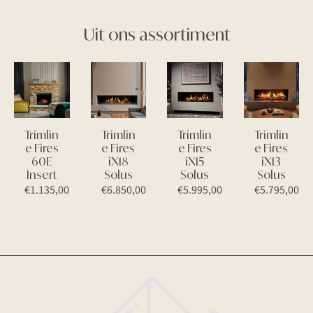
Uit ons assortiment
Trimlin
Trimlin
Trimlin
Trimlin
e Fires
e Fires
e Fires
e Fires
60E
iX18
iX15
iX13
Insert
Solus
Solus
Solus
€
1.135,00
€
6.850,00
€
5.995,00
€
5.795,00