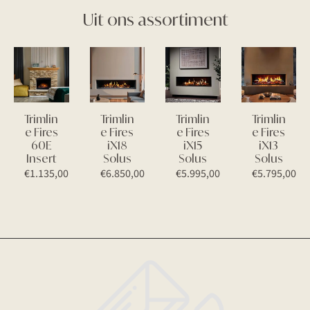
Uit ons assortiment
Trimlin
Trimlin
Trimlin
Trimlin
e Fires
e Fires
e Fires
e Fires
60E
iX18
iX15
iX13
Insert
Solus
Solus
Solus
€
1.135,00
€
6.850,00
€
5.995,00
€
5.795,00